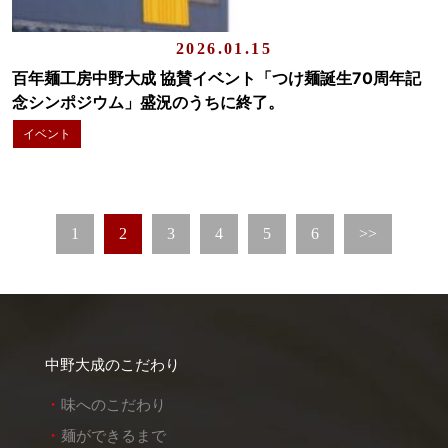
2026.01.15
百年麺工房中野大成 協賛イベント「つけ麺誕生70周年記
念シンポジウム」盛況のうちに終了。
イベント
1
2
3
4
5
6
>>
中野大成のこだわり
味へのこだわり
麺ができるまで