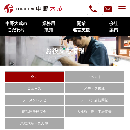
中野大成の
業務用
開業
会社
こだわり
製麺
運営支援
案内
お役立ち情報
全て
イベント
ニュース
メディア掲載
ラーメンレシピ
ラーメン店訪問記
商品開発研究会
大成麺市場・工場直売
鳥居式らーめん塾