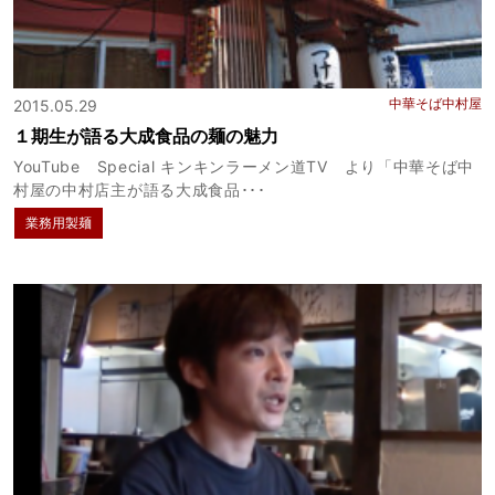
中華そば中村屋
2015.05.29
１期生が語る大成食品の麺の魅力
YouTube Special キンキンラーメン道TV より「中華そば中
村屋の中村店主が語る大成食品･･･
業務用製麺