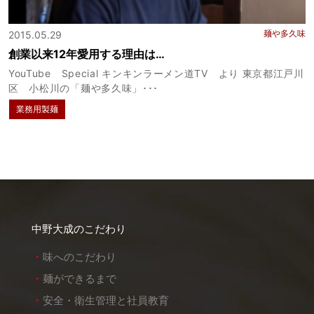
麺や多久味
2015.05.29
創業以来12年愛用する理由は…
YouTube Special キンキンラーメン道TV より 東京都江戸川
区 小松川の「麺や多久味」･･･
業務用製麺
中野大成のこだわり
味へのこだわり
麺ができるまで
安全・衛生管理と社員教育