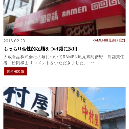
RAMEN風見鶏阿倍野
2016.02.23
もっちり個性的な麺をつけ麺に採用
大成食品株式会社の麺についてRAMEN風見鶏阿倍野 店舗責任
者 松岡様よりコメントをいただきました。･･･
業務用製麺