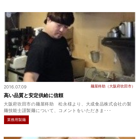
麺屋柊助（大阪府吹田市）
2016.07.09
高い品質と安定供給に信頼
大阪府吹田市の麺屋柊助 松永様より、大成食品株式会社の製
麺技能士謹製麺について、コメントをいただきま･･･
業務用製麺