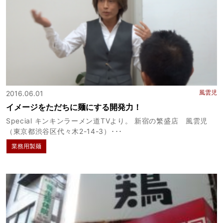
風雲児
2016.06.01
イメージをただちに麺にする開発力！
Special キンキンラーメン道TVより。 新宿の繁盛店 風雲児
（東京都渋谷区代々木2-14-3）･･･
業務用製麺