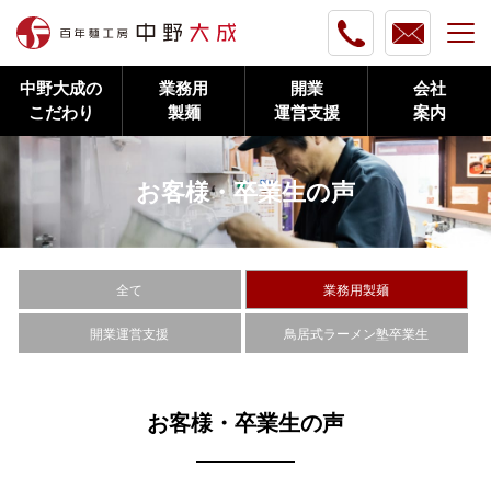
中野大成の
業務用
開業
会社
こだわり
製麺
運営支援
案内
お客様・卒業生の声
全て
業務用製麺
開業運営支援
鳥居式ラーメン塾卒業生
お客様・卒業生の声