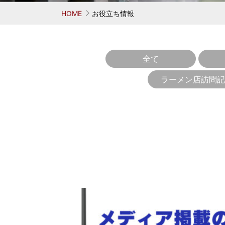
お考えの方
学ぶ 鳥居式らーめん塾
業務用中華麺シリーズ
味へのこだわり
会社概要
代表者
麺がで
オリ
HOME
お役立ち情報
全て
ラーメン店訪問記