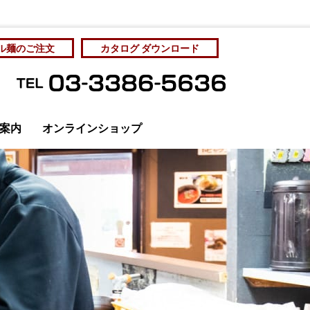
ル麺のご注文
カタログ ダウンロード
案内
オンラインショップ
管理と社員教育
カタログをダウンロード
個人情報保護方針
サンプル麺をご注文
サンプル麺をご注文
お問い合わせ
アクセス
ディア掲載
成麺市場・工場直売
房 Yahoo!ショッピング店
オリジナルラーメン
ラーメン店の展開を