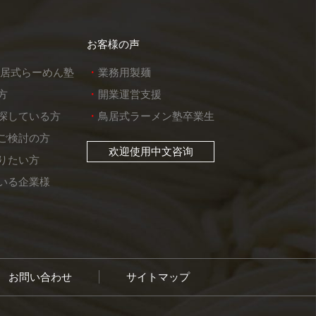
お客様の声
鳥居式らーめん塾
業務用製麺
方
開業運営支援
探している方
鳥居式ラーメン塾卒業生
ご検討の方
欢迎使用中文咨询
りたい方
いる企業様
お問い合わせ
サイトマップ