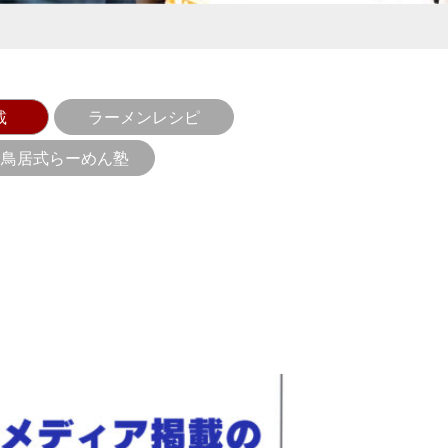
商品を作りたい方
検討している企業様
店・麺の直販店
タシリーズ
M&Aコンサルティング
載
ラーメンレシピ
鳥居式らーめん塾