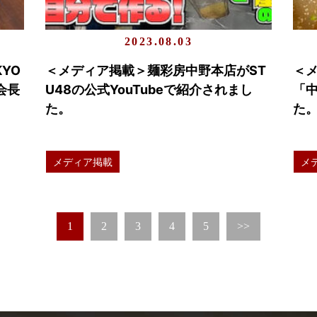
2023.08.03
YO
＜メディア掲載＞麺彩房中野本店がST
＜
会長
U48の公式YouTubeで紹介されまし
「中
し
た。
た
メディア掲載
メ
1
2
3
4
5
>>