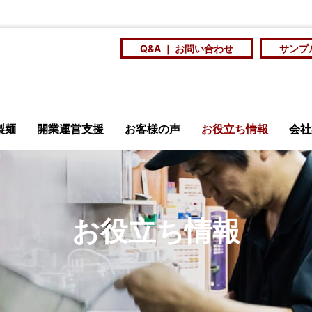
Q&A ｜ お問い合わせ
サンプ
製麺
開業運営支援
お客様の声
お役立ち情報
会社
安全・衛生
ニュース
メ
お役立ち情報
店訪問記
商品開発研究会
大
ンショップ
百年麺工
を
スープに合う個性の
社員食堂や学食の