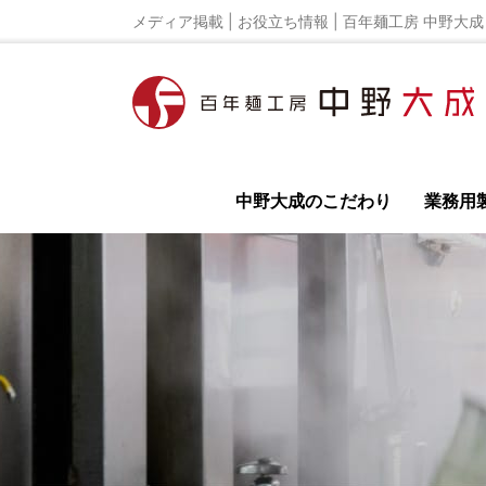
メディア掲載 | お役立ち情報 | 百年麺工房 中野大成
中野大成のこだわり
業務用
全て
イベント
ラーメンレシピ
ラーメン
鳥居式らーめん塾
百年麺工房 公式オンライ
ラーメン店の開業
独立開業の為の極意を