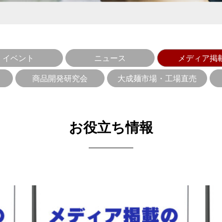
ある麺を探している方
メニューをご検討の方
中野大成100年の歩み
あいさつ
きるまで
ジナル麺
安全・衛星管理と社員教育
ラーメン用食材
直営らーめん
純生パス
イベント
ニュース
メディア掲
商品開発研究会
大成麺市場・工場直売
お役立ち情報