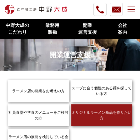
中野大成の
業務用
開業
会社
こだわり
製麺
運営支援
案内
開業運営支援
スープに合う個性のある麺を探して
ラーメン店の開業をお考えの方
いる方
社員食堂や学食のメニューをご検討
オリジナルラーメン商品を作りたい
の方
方
ラーメン店の展開を検討している企