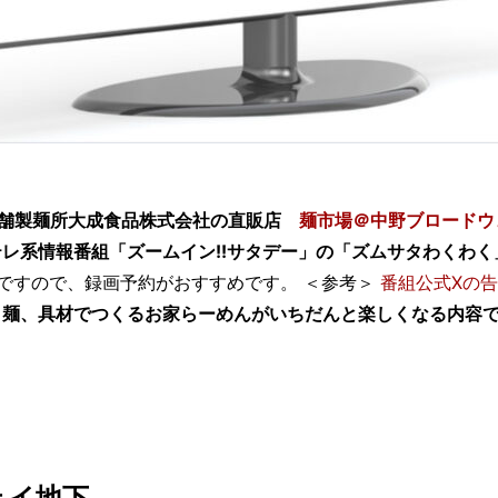
た老舗製麺所大成食品株式会社の直販店
麺市場＠中野ブロードウ
日テレ系情報番組「ズームイン!!サタデー」の「ズムサタわくわ
朝ですので、録画予約がおすすめです。 ＜参考＞
番組公式Xの
と麺、具材でつくるお家らーめんがいちだんと楽しくなる内容
ェイ地下