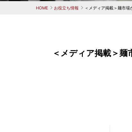
お考えの方
学ぶ 鳥居式らーめん塾
業務用中華麺シリーズ
味へのこだわり
会社概要
代表者
麺がで
オリ
HOME
お役立ち情報
＜メディア掲載＞麺市場が
＜メディア掲載＞麺市