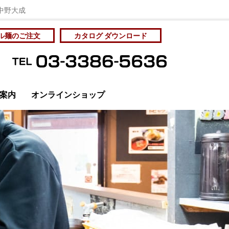
 中野大成
ル麺のご注文
カタログ ダウンロード
案内
オンラインショップ
管理と社員教育
カタログをダウンロード
個人情報保護方針
サンプル麺をご注文
サンプル麺をご注文
お問い合わせ
アクセス
ディア掲載
成麺市場・工場直売
房 Yahoo!ショッピング店
オリジナルラーメン
ラーメン店の展開を