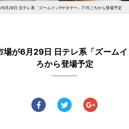
ある麺を探している方
メニューをご検討の方
中野大成100年の歩み
あいさつ
きるまで
ジナル麺
安全・衛星管理と社員教育
ラーメン用食材
直営らーめん
純生パス
6月29日 日テレ系「ズームイン!!サタデー」7:15ごろから登場予定
場が6月29日 日テレ系「ズームイン!
ろから登場予定