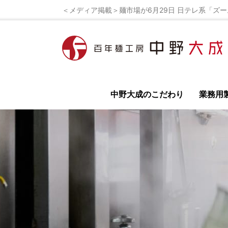
＜メディア掲載＞麺市場が6月29日 日テレ系「ズームイ
中野大成のこだわり
業務用
全て
イベント
ラーメンレシピ
ラーメン
鳥居式らーめん塾
百年麺工房 公式オンライ
ラーメン店の開業
独立開業の為の極意を