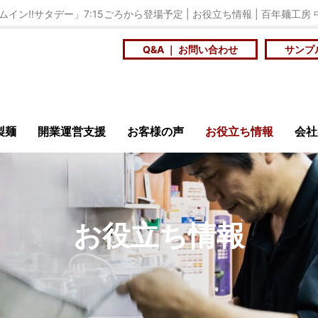
ン!!サタデー」7:15ごろから登場予定 | お役立ち情報 | 百年麺工房
Q&A ｜ お問い合わせ
サンプ
製麺
開業運営支援
お客様の声
お役立ち情報
会社
安全・衛生
ニュース
メ
お役立ち情報
店訪問記
商品開発研究会
大
ンショップ
百年麺工
を
スープに合う個性の
社員食堂や学食の