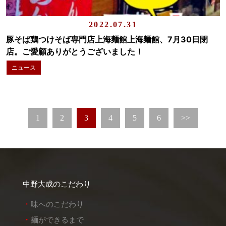
2022.07.31
豚そば鶏つけそば専門店上海麺館上海麺館、7月30日閉
店。ご愛顧ありがとうございました！
ニュース
1
2
3
4
5
6
>>
中野大成のこだわり
味へのこだわり
麺ができるまで