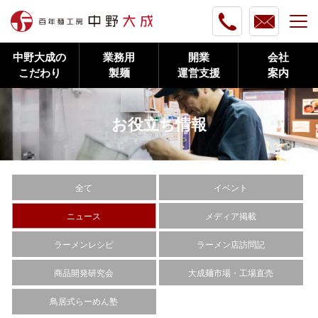
中野大成の
業務用
開業
会社
こだわり
製麺
運営支援
案内
お役立ち情報
全て
イベント
ニュース
メディア掲載
ラーメンレシピ
ラーメン店訪問記
商品開発研究会
大成麺市場・工場直売
鳥居式らーめん塾