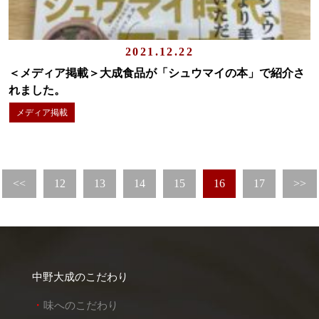
2021.12.22
＜メディア掲載＞大成食品が「シュウマイの本」で紹介さ
れました。
メディア掲載
<<
12
13
14
15
16
17
>>
中野大成のこだわり
味へのこだわり