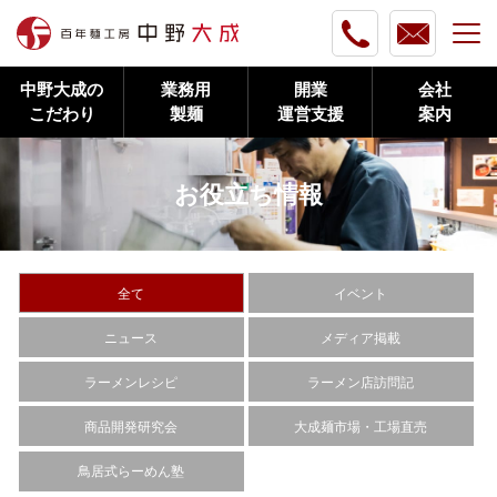
中野大成の
業務用
開業
会社
こだわり
製麺
運営支援
案内
お役立ち情報
全て
イベント
ニュース
メディア掲載
ラーメンレシピ
ラーメン店訪問記
商品開発研究会
大成麺市場・工場直売
鳥居式らーめん塾