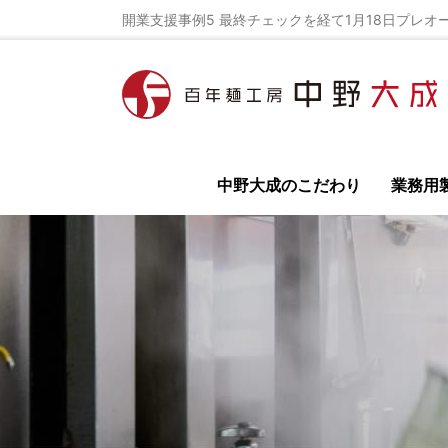
開業支援事例5 最終チェックを経て1月18日プレオープ
中野大成のこだわり
業務用
全て
イベント
ラーメンレシピ
ラーメン
鳥居式らーめん塾
百年麺工房 公式オンライ
ラーメン店の開業
独立開業の為の極意を