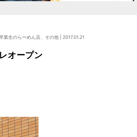
商品を作りたい方
検討している企業様
店・麺の直販店
タシリーズ
M&Aコンサルティング
生のらーめん店、その他 | 2017.01.21
プレオープン