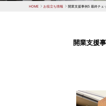
お考えの方
学ぶ 鳥居式らーめん塾
業務用中華麺シリーズ
味へのこだわり
会社概要
代表者
麺がで
オリ
HOME
お役立ち情報
開業支援事例5 最終チェ
開業支援事