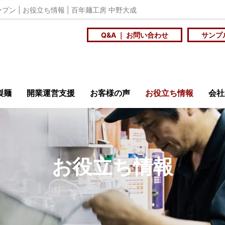
ン | お役立ち情報 | 百年麺工房 中野大成
Q&A ｜ お問い合わせ
サンプ
製麺
開業運営支援
お客様の声
お役立ち情報
会社
安全・衛生
ニュース
メ
お役立ち情報
店訪問記
商品開発研究会
大
ンショップ
百年麺工
を
スープに合う個性の
社員食堂や学食の