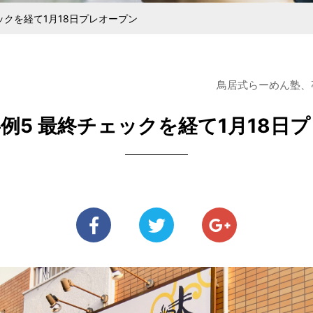
ある麺を探している方
メニューをご検討の方
中野大成100年の歩み
あいさつ
きるまで
ジナル麺
安全・衛星管理と社員教育
ラーメン用食材
直営らーめん
純生パス
ックを経て1月18日プレオープン
鳥居式らーめん塾、卒業
例5 最終チェックを経て1月18日