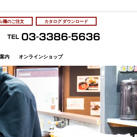
ル麺のご注文
カタログ ダウンロード
案内
オンラインショップ
管理と社員教育
カタログをダウンロード
個人情報保護方針
サンプル麺をご注文
サンプル麺をご注文
お問い合わせ
アクセス
ディア掲載
成麺市場・工場直売
房 Yahoo!ショッピング店
オリジナルラーメン
ラーメン店の展開を