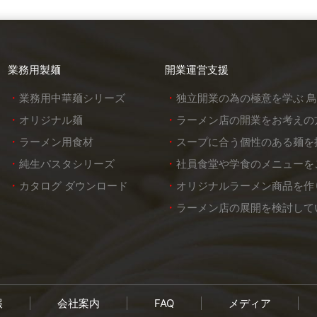
業務用製麺
開業運営支援
業務用中華麺シリーズ
独立開業の為の極意を学ぶ 
オリジナル麺
ラーメン店の開業をお考えの
ラーメン用食材
スープに合う個性のある麺を
純生パスタシリーズ
社員食堂や学食のメニューを
カタログ ダウンロード
オリジナルラーメン商品を作
ラーメン店の展開を検討して
報
会社案内
FAQ
メディア