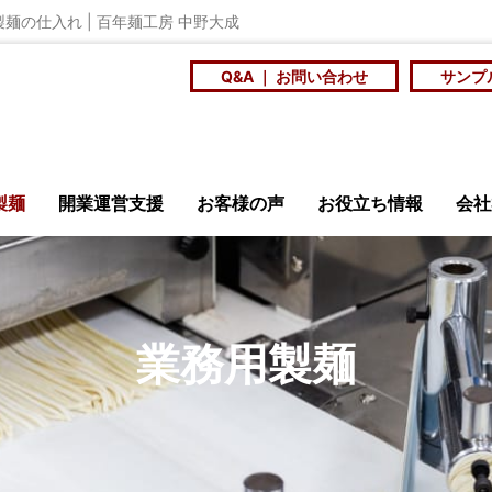
用製麺の仕入れ | 百年麺工房 中野大成
Q&A ｜ お問い合わせ
サンプ
製麺
開業運営支援
お客様の声
お役立ち情報
会社
安全・衛生
ニュース
メ
業務用製麺
店訪問記
商品開発研究会
大
ンショップ
百年麺工
を
スープに合う個性の
社員食堂や学食の