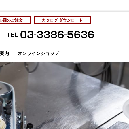
ル麺のご注文
カタログ ダウンロード
案内
オンラインショップ
管理と社員教育
カタログをダウンロード
個人情報保護方針
サンプル麺をご注文
サンプル麺をご注文
お問い合わせ
アクセス
ディア掲載
成麺市場・工場直売
房 Yahoo!ショッピング店
オリジナルラーメン
ラーメン店の展開を