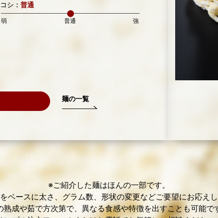
コシ：
普通
弱
普通
強
麺の一覧
※ご紹介した麺はほんの一部です。
をベースに太さ、グラム数、形状の変更などご要望にお応えし
の熟成や茹で方次第で、異なる食感や特徴を出すことも可能で