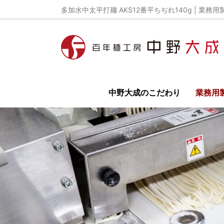
多加水中太平打麺 AKS12番平ちぢれ140g | 業務
中野大成のこだわり
業務用
全て
イベント
ラーメンレシピ
ラーメン
鳥居式らーめん塾
百年麺工房 公式オンライ
ラーメン店の開業
独立開業の為の極意を