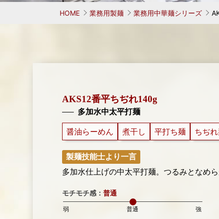
お考えの方
学ぶ 鳥居式らーめん塾
業務用中華麺シリーズ
味へのこだわり
会社概要
代表者
麺がで
オリ
HOME
業務用製麺
業務用中華麺シリーズ
A
AKS12番平ちぢれ140g
多加水中太平打麺
醤油らーめん
煮干し
平打ち麺
ちぢれ
製麺技能士より一言
多加水仕上げの中太平打麺。つるみとなめら
モチモチ感：
普通
弱
普通
強