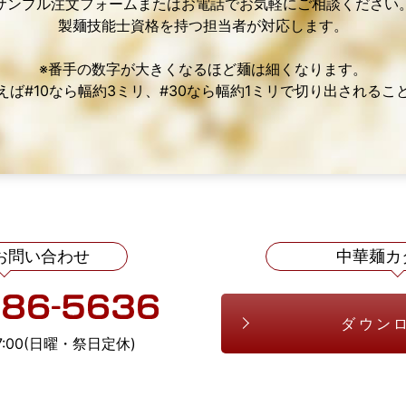
サンプル注文フォームまたはお電話でお気軽にご相談ください
製麺技能士資格を持つ担当者が対応します。
※番手の数字が大きくなるほど麺は細くなります。
えば#10なら幅約3ミリ、#30なら幅約1ミリで切り出されるこ
お問い合わせ
中華麺カ
ダウン
7:00(日曜・祭日定休)