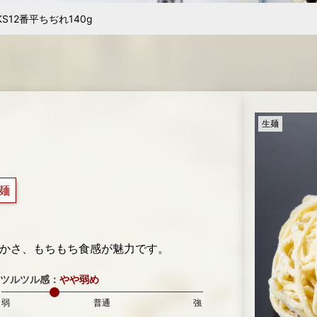
ある麺を探している方
メニューをご検討の方
中野大成100年の歩み
あいさつ
きるまで
ジナル麺
安全・衛星管理と社員教育
ラーメン用食材
直営らーめん
純生パス
KS12番平ちぢれ140g
生麺
麺
かさ、もちもち食感が魅力です。
ツルツル感：
やや弱め
弱
普通
強