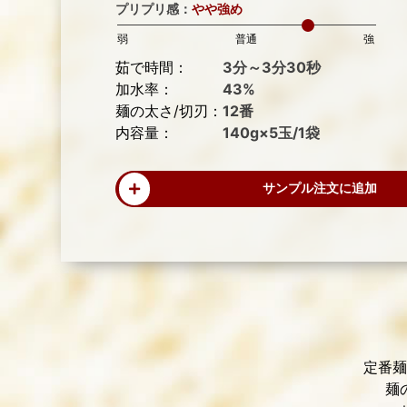
プリプリ感：
やや強め
弱
普通
強
茹で時間：
3分～3分30秒
加水率：
43%
麺の太さ/切刃：
12番
内容量：
140g×5玉/1袋
サンプル注文に追加
定番麺
麺