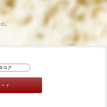
。
とに。
タログ
ロード