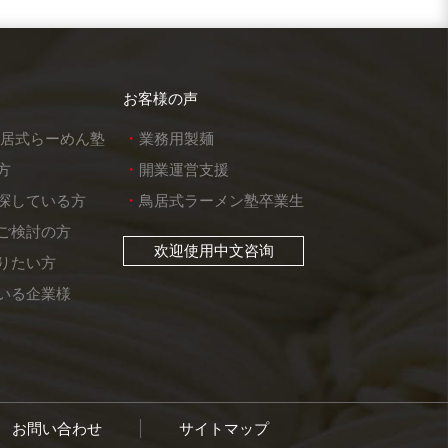
お客様の声
鳥居式らーめん塾
業務用製麺
方
開業運営支援
探している方
鳥居式ラーメン塾卒業生
ご検討の方
欢迎使用中文咨询
りたい方
いる企業様
お問い合わせ
サイトマップ