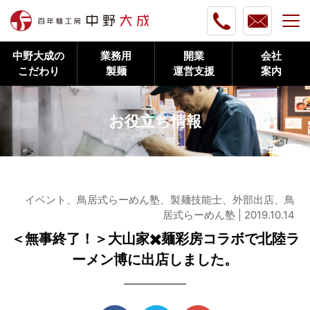
中野大成の
業務用
開業
会社
こだわり
製麺
運営支援
案内
お役立ち情報
イベント、鳥居式らーめん塾、製麺技能士、外部出店、鳥
居式らーめん塾 | 2019.10.14
＜無事終了！＞大山家✖️麺彩房コラボで北陸ラ
ーメン博に出店しました。