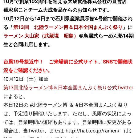
10月で創業102周年を迎える大成食品株式会社の直営店
麺彩房ことチーム大成食品からのお知らせです。
10月12日から14日まで石川県産業展示館4号館で開催され
る「
第13回 北陸ラーメン博＆日本全国まんぷく祭り
」に
ラーメン 大山家（武蔵境 昭島）
＠鳥居式らーめん塾14期
生と合同出店します。
台風19号接近中！ ご来場前に公式サイト、SNSで開催状
況をご確認ください。
10月12日（土）加筆
第13回北陸ラーメン博＆日本全国まんぷく祭り公式Twitter
によると、
本日12日の #北陸ラーメン博 ＆ #日本全国まんぷく祭り
は、予定通り開催いたします。ただし、風雨の状況によっ
ては、営業時間の短縮もあります。営業時間に変更がある
場合は、当Twitter、または http://hab.co.jp/ramen/ （北