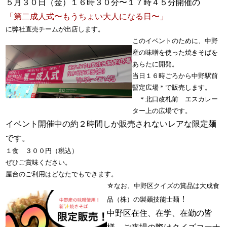
５月３０日（金）１６時３０分〜１７時４５分開催の
「第二成人式〜もうちょい大人になる日〜」
に弊社直売チームが出店します。
このイベントのために、中野
産の味噌を使った焼きそばを
あらたに開発。
当日１６時ごろから
中野駅前
暫定広場＊で販売します。
＊北口改札前 エスカレー
ター上の広場です。
イベント開催中の約２時間しか販売されないレアな限定麺
です。
１食 ３００円（税込）
ぜひご賞味ください。
屋台のご利用はどなたでもできます。
☆なお、中野区クイズの賞品は大成食
！
品（株）の製麺技能士麺
中野区在住、在学、在勤の皆