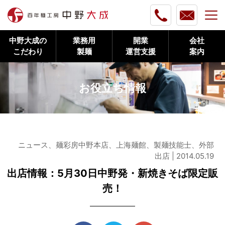
中野大成の
業務用
開業
会社
こだわり
製麺
運営支援
案内
お役立ち情報
ニュース、麺彩房中野本店、上海麺館、製麺技能士、外部
出店 | 2014.05.19
出店情報：5月30日中野発・新焼きそば限定販
売！