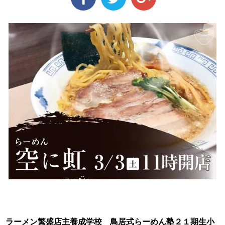
ラーメン繁盛店主養成学校 鳥居式らーめん塾２１期生小