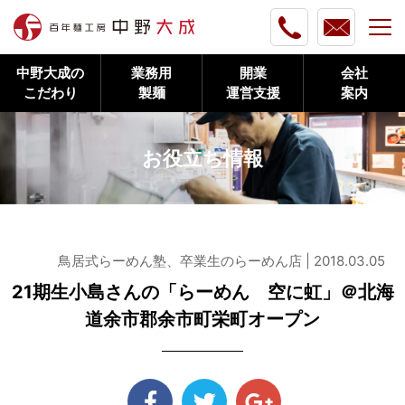
中野大成の
業務用
開業
会社
こだわり
製麺
運営支援
案内
お役立ち情報
鳥居式らーめん塾、卒業生のらーめん店 | 2018.03.05
21期生小島さんの「らーめん 空に虹」＠北海
道余市郡余市町栄町オープン