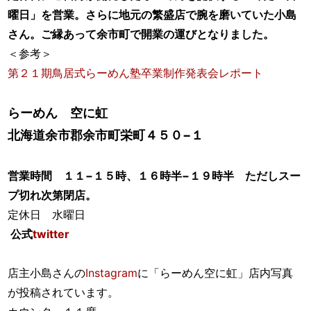
曜日」を営業。さらに地元の繁盛店で腕を磨いていた小島
さん。ご縁あって余市町で開業の運びとなりました。
＜参考＞
第２１期鳥居式らーめん塾卒業制作発表会レポート
らーめん 空に虹
北海道余市郡余市町栄町４５０−１
営業時間 １１−１５時、１６時半−１９時半 ただしスー
プ切れ次第閉店。
定休日 水曜日
公式
twitter
店主小島さんの
Instagram
に「らーめん空に虹」店内写真
が投稿されています。