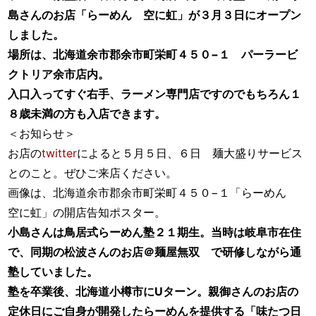
島さんのお店「らーめん 空に虹」が３月３日にオープン
しました。
場所は、北海道余市郡余市町栄町４５０−１ パーラービ
クトリア余市店内。
入口入ってすぐ右手、ラーメン専門店ですのでもちろん１
８歳未満の方も入店できます。
＜お知らせ＞
お店の
twitter
によると５月５日、６日 麺大盛りサービス
とのこと。ぜひご来店ください。
画像は、北海道余市郡余市町栄町４５０−１「らーめん
空に虹」の開店告知ポスター。
小島さんは鳥居式らーめん塾２１期生。当時は岐阜市在住
で、同期の松波さんのお店＠麺屋無双 で研修しながら通
塾していました。
塾を卒業後、北海道小樽市にUターン。親御さんのお店の
定休日にご自身が開発したらーめんを提供する「味たつ日