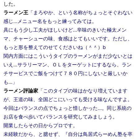
した。
ラーメン王
「まろやか、という名称がちょっとそぐわない
感じ…メニュー名をもっと練ってみては。
具にもう少し工夫がほしいけど…辛味のきいた極太メン
マ、チャーシューの味、食感はとてもいいです。ただし、
もっと形を整えてのせてくださいね（＾＾）b
関内方面にはこういうタイプのラーメンがまだ少ないとは
いえ…サラリーマン、ＯＬをターゲットにするなら、ラン
チサービスでご飯をつけて７８０円にしないと厳しいか
も…」
ラーメン評論家
「このタイプの味はかなり増えています
が、王道の味、全国どこにいっても受ける味なんですよ。
今回はバランスの点でちょっと惜しかった…。同じ系統の
お店を食べ歩いてバランスを研究してみましょう。
開業したらその日からプロです。
未経験だから、と臆せず、『自分は鳥居式らーめん塾を卒