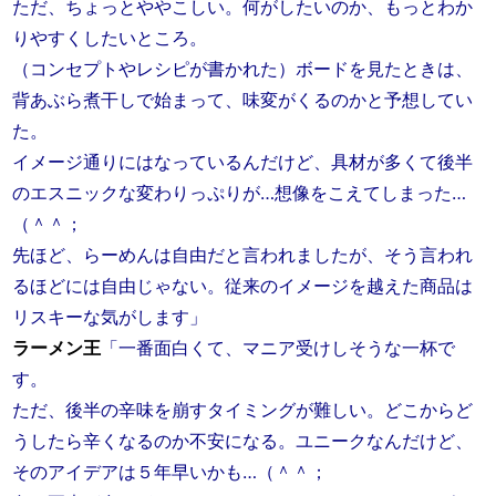
ただ、ちょっとややこしい。何がしたいのか、もっとわか
りやすくしたいところ。
（コンセプトやレシピが書かれた）ボードを見たときは、
背あぶら煮干しで始まって、味変がくるのかと予想してい
た。
イメージ通りにはなっているんだけど、具材が多くて後半
のエスニックな変わりっぷりが…想像をこえてしまった…
（＾＾；
先ほど、らーめんは自由だと言われましたが、そう言われ
るほどには自由じゃない。従来のイメージを越えた商品は
リスキーな気がします」
ラーメン王
「一番面白くて、マニア受けしそうな一杯で
す。
ただ、後半の辛味を崩すタイミングが難しい。どこからど
うしたら辛くなるのか不安になる。ユニークなんだけど、
そのアイデアは５年早いかも…（＾＾；