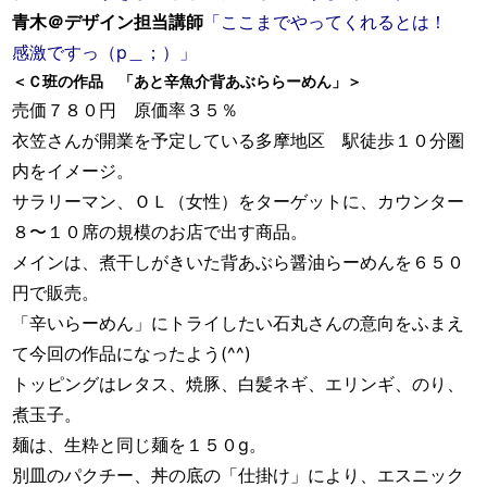
青木＠デザイン担当講師
「ここまでやってくれるとは！
感激ですっ（p＿；）」
＜Ｃ班の作品 「あと辛魚介背あぶららーめん」＞
売価７８０円 原価率３５％
衣笠さんが開業を予定している多摩地区 駅徒歩１０分圏
内をイメージ。
サラリーマン、ＯＬ（女性）をターゲットに、カウンター
８〜１０席の規模のお店で出す商品。
メインは、煮干しがきいた背あぶら醤油らーめんを６５０
円で販売。
「辛いらーめん」にトライしたい石丸さんの意向をふまえ
て今回の作品になったよう(^^)
トッピングはレタス、焼豚、白髪ネギ、エリンギ、のり、
煮玉子。
麺は、生粋と同じ麺を１５０g。
別皿のパクチー、丼の底の「仕掛け」により、エスニック