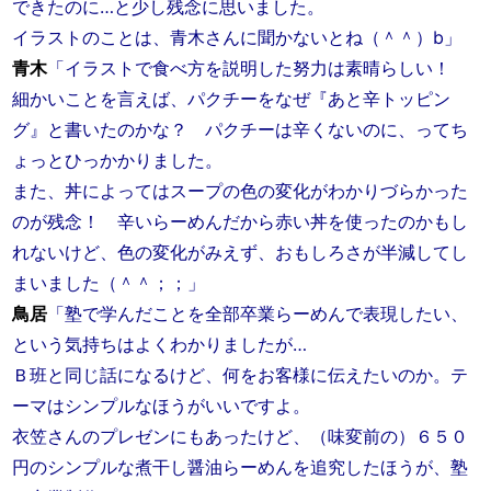
できたのに…と少し残念に思いました。
イラストのことは、青木さんに聞かないとね（＾＾）b」
青木
「イラストで食べ方を説明した努力は素晴らしい！
細かいことを言えば、パクチーをなぜ『あと辛トッピン
グ』と書いたのかな？ パクチーは辛くないのに、ってち
ょっとひっかかりました。
また、丼によってはスープの色の変化がわかりづらかった
のが残念！ 辛いらーめんだから赤い丼を使ったのかもし
れないけど、色の変化がみえず、おもしろさが半減してし
まいました（＾＾；；」
鳥居
「塾で学んだことを全部卒業らーめんで表現したい、
という気持ちはよくわかりましたが…
Ｂ班と同じ話になるけど、何をお客様に伝えたいのか。テ
ーマはシンプルなほうがいいですよ。
衣笠さんのプレゼンにもあったけど、（味変前の）６５０
円のシンプルな煮干し醤油らーめんを追究したほうが、塾