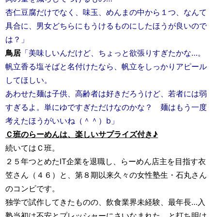
杏仁豆腐だけでなく、味玉、めんまの中から１つ、なんて
具合に、男女どちらにもうけるものにしたほうが良いので
は？」
鳥居
「美味しいんだけど、ちょっと欲張りすぎたかな…。
帆立香る塩そばと名付けたなら、帆立をしっかりアピール
してほしい。
あわせた麺は子供、高齢者は好きだろうけど、若者には弱
すぎるよ。単にゆですぎただけなのかな？ 麺はもう一度
考えたほうがいいね（＾＾）b」
Ｃ班のらーめんは、楽しいサプライズ付き♪
続いてはＣ班。
２５年つとめたIT企業を退職し、らーめん店主を目指す衣
笠さん（４６）と、第８期以来久々の女性塾生・石丸さん
のコンビです。
独学で試作してきたものの、飲食業界未経験、最年長…入
塾当初は不安とプレッシャーにさいなまれた、と打ち明け