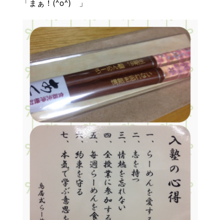
「まぁ！(^o^) 」