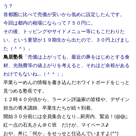
う？
首都圏に比べて売価が安いから低めに設定したんです。
今回は都内の相場にならって７５０円に。
その後、トッピングやサイドメニュー等にもこだわりた
い、という要望が１９期生から出たので、３０円上げまし
た（＾＾）」
鳥居塾長
「売価は上がっても、最近の豚をはじめとする食
材、光熱費等の値上がりを考えると、それほど余裕がある
わけでもないね…（＾＾；」
卒業らーめんの情報を書き込んだホワイトボードをじっと
見つめる塾長です。
１２時４０分頃から、ラーメン評論家の皆様や、デザイン
担当の青木講師、卒業生たちが続々到着。
開始３０分前には全員集合となり…厨房内、緊迫！(@@;;
紅一点の石丸さん＠Ｃ班 だけが、マイペース♪
おや、丼に「何か」をせっせと仕込んでいますよ(^^)