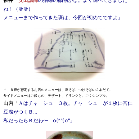
福井
「
安田講師
の指導の賜物かな。よく調べてきました
ね！（＠＠）
メニューまで作ってきた班は、今回が初めてですよ」
↑ Ｂ班が想定するお店のメニューは、塩そば、つけそばの２本だて。
サイドメニューはご飯もの、デザート、ドリンクと、ごくシンプル。
山内
「
Ａはチャーシュー３枚。チャーシューが１枚に杏仁
豆腐がつくＢ…
私だったらＢだわ〜 o(^^)o"」