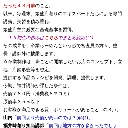
たった４３日前
のこと。
以来、毎週末、繁盛店創りのエキスパートたちによる専門
講義、実習を積み重ね…
繁盛店主に必要な基礎基本を習得。
１９期生の歩みは
こちら
でまとめ読み(^^)
その成果を、卒業らーめんという形で審査員の方々、塾
長・講師陣に披露します。
☆卒業制作は、班ごとに開業したいお店のコンセプト、立
地、店舗形態等を想定。
提供する商品のレシピを開発、調理、提供します。
今期、福井講師が課した条件は、
売価７８０円（消費税８％コミ）
原価率３５％以下
お客様が満足できる質、ボリュームがあること…の３点。
山内
「前回より売価が高いのでは？(@@)」
福井味創り担当講師
「前回は地方の方が多かったでしょ