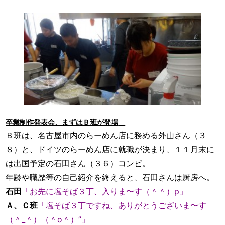
卒業制作発表会、まずはＢ班が登場
Ｂ班は、名古屋市内のらーめん店に務める外山さん（３
８）と、ドイツのらーめん店に就職が決まり、１１月末に
は出国予定の石田さん（３６）コンビ。
年齢や職歴等の自己紹介を終えると、石田さんは厨房へ。
石田
「お先に塩そば３丁、入りま〜す（＾＾）p」
Ａ、Ｃ班
「塩そば３丁ですね、ありがとうございま〜す
（＾_＾）（＾o＾）”」