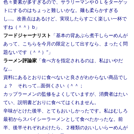
色々要素が多すぎるので、サラリーマンやＯＬをターゲッ
トにするのはちょっと難しいかな。麺も柔らかすぎる
し…。改善点はあるけど、実現したらすごく楽しい一杯で
すね（＾＾）b」
フードジャーナリスト
「基本の背あぶら煮干しらーめんが
あって、こちらを今月の限定として出すなら、まったく問
題ないです（＾＾）“」
ラーメン評論家
「食べ方を指定されるのは、私はいやだ
な…
資料にあるとおりに食べないと良さがわからない商品でし
ょ？ それって…面倒くさい（＾＾；
カップラーメンの監修をよくしていますが、消費者はたい
てい、説明書どおりに食べてはくれません。
辛味がとけた後半、とてもおいしかったです。私はむしろ
最初からスパイシーラーメンとして食べたかったな。前
半、後半それぞれわけたら、２種類のおいしいらーめんが