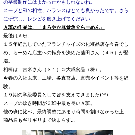
の卒業制作にはよかったかもしれないね。
スープと麺の相性、バランスはとても良かったです。さら
に研究し、レシピを磨き上げてください」
Ａ班の作品は、「まろやか豚骨魚介らーめん」
最後はＡ班。
１５年経営していたフランチャイズの化粧品店を今春でし
め、らーめん店主への転身を決めた藤田さん（４５）が登
場。
相棒は、古米さん（３１）＠大成食品（株）。
今春の入社以来、工場、各直営店、直売やイベント等を経
験。
１９期の学級委員として皆を支えてきました(^^)
スープの炊き時間が３班中最も長いＡ班。
他の班に比べ、最終調整にあまり時間を割けなかった上、
商品名もギリギリまで決まらず…