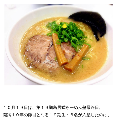
１０月１９日は、第１９期鳥居式らーめん塾最終日。
開講１０年の節目となる１９期生・６名が入塾したのは、