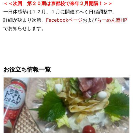
＜＜次回 第２０期は京都校で来年２月開講！＞＞
一日体感塾は１２月、１月に開催すべく日程調整中。
詳細が決まり次第、
Facebookページ
および
らーめん塾HP
でお知らせします。
お役立ち情報一覧