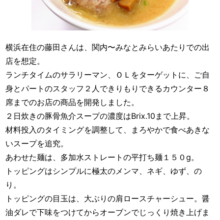
横浜在住の藤田さんは、関内〜みなとみらいあたりでの出
店を想定。
ランチタイムのサラリーマン、ＯＬをターゲットに、ご自
身とパートのスタッフ２人できりもりできるカウンター８
席までのお店の商品を開発しました。
２日炊きの豚骨魚介スープの濃度はBrix.10まで上昇。
材料投入のタイミングを調整して、まろやかで食べあきな
いスープを追究。
あわせた麺は、多加水ストレートの平打ち麺１５０g。
トッピングはシンプルに極太のメンマ、ネギ、ゆず、の
り。
トッピングの目玉は、大ぶりの肩ロースチャーシュー。醤
油ダレで下味をつけてからオーブンでじっくり焼き上げま