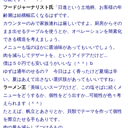
フードジャーナリスト氏
「日進という土地柄、お客様の年
齢層は結構幅広くなるはずです。
カウンターのみで家族連れは厳しいですよ。厨房からその
まま出せるテーブルを使うとか、オペレーションを簡素化
できる構造を考えましょう。
メニューも塩のほかに醤油味があってもいいでしょう。
肉を減らしてデザートを、というアイデアだけど…
僕は５０円でも安いほうがいいな（＾＾）b
ゆずは通年のせるの？ 今日はよく香ったけど夏場は辛
い。夏はあえて出さない選択肢があってもいいですね」
ラーメン王
「美味しいスープだけど、この塩そばに続くメ
ニューをどうするか、個性をどう出すか…可能性が色々考
えられます（＾＾）
たとえば、帆立とあさりとか、貝類でテーマを作って個性
を際立たせる手もありです。
肉の量を減らしてつけるもの…