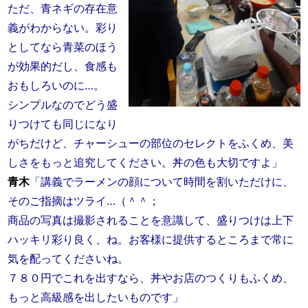
ただ、青ネギの存在意
義がわからない。彩り
としてなら青菜のほう
が効果的だし、食感も
おもしろいのに…。
シンプルなのでどう盛
りつけても同じになり
がちだけど、チャーシューの部位のセレクトをふくめ、美
しさをもっと追究してください。丼の色も大切ですよ」
青木
「講義でラーメンの顔について時間を割いただけに、
そのご指摘はツライ…（＾＾；ゞ
商品の写真は撮影されることを意識して、盛りつけは上下
ハッキリ彩り良く、ね。お客様に提供するところまで常に
気を配ってくださいね。
７８０円でこれを出すなら、丼やお店のつくりもふくめ、
もっと高級感を出したいものです」