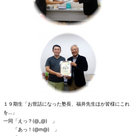
１９期生「お世話になった塾長、福井先生ほか皆様にこれ
を…」
一同「えっ？(@_@) 」
「あっ！(@m@) 」