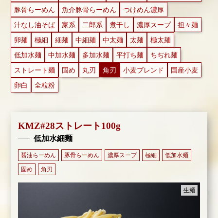
豚骨らーめん
魚介豚骨らーめん
つけめん濃厚
汁なし油そば
家系
二郎系
煮干し
濃厚スープ
担々麺
卵麺
極細
細麺
中細麺
中太麺
太麺
極太麺
低加水麺
中加水麺
多加水麺
平打ち麺
ちぢれ麺
ストレート麺
固め
丸刃
角刃
小麦ブレンド
国産小麦
卵白
全粒粉
KMZ#28ストレート100g
低加水細麺
醤油らーめん
豚骨らーめん
濃厚スープ
極細
低加水麺
固め
角刃
生麺