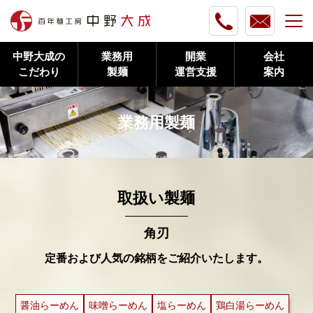
中野大成の
業務用
開業
会社
こだわり
製麺
運営支援
案内
業務用製麺
取扱い製麺
角刃
定番および人気の銘柄をご紹介いたします。
醤油らーめん
味噌らーめん
塩らーめん
鶏白湯らーめん