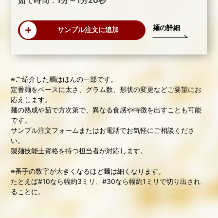
茹で時間：
1分～1分20秒
麺の詳細
サンプル注文に追加
※ご紹介した麺はほんの一部です。
定番麺をベースに太さ、グラム数、形状の変更などご要望にお
応えします。
麺の熟成や茹で方次第で、異なる食感や特徴を出すことも可能
です。
サンプル注文フォームまたはお電話でお気軽にご相談くださ
い。
製麺技能士資格を持つ担当者が対応します。
※番手の数字が大きくなるほど麺は細くなります。
たとえば#10なら幅約3ミリ、#30なら幅約1ミリで切り出され
ることに。