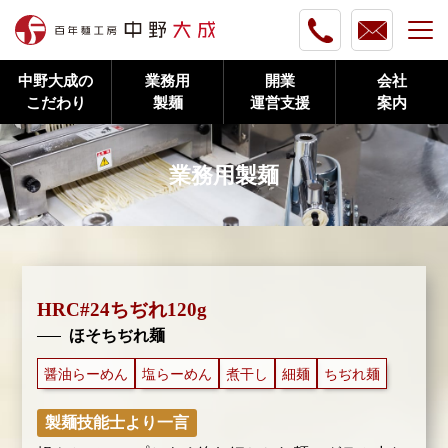
中野大成の
業務用
開業
会社
こだわり
製麺
運営支援
案内
業務用製麺
HRC#24ちぢれ120g
ほそちぢれ麺
醤油らーめん
塩らーめん
煮干し
細麺
ちぢれ麺
製麺技能士より一言