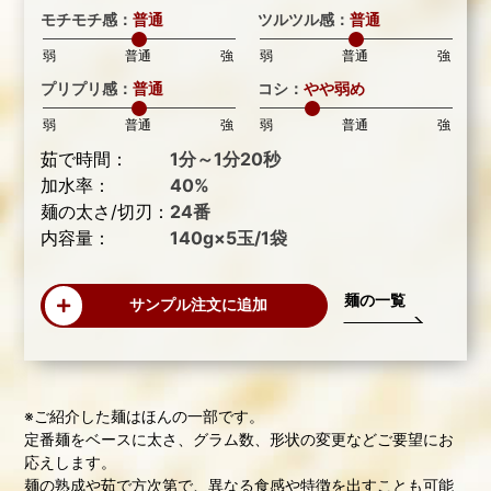
モチモチ感：
普通
ツルツル感：
普通
弱
普通
強
弱
普通
強
プリプリ感：
普通
コシ：
やや弱め
弱
普通
強
弱
普通
強
茹で時間：
1分～1分20秒
加水率：
40%
麺の太さ/切刃：
24番
内容量：
140g×5玉/1袋
麺の一覧
サンプル注文に追加
※ご紹介した麺はほんの一部です。
定番麺をベースに太さ、グラム数、形状の変更などご要望にお
応えします。
麺の熟成や茹で方次第で、異なる食感や特徴を出すことも可能