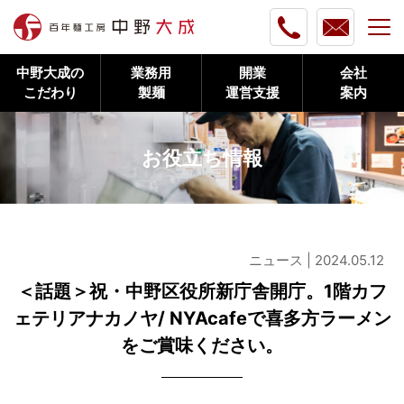
中野大成の
業務用
開業
会社
こだわり
製麺
運営支援
案内
お役立ち情報
ニュース | 2024.05.12
＜話題＞祝・中野区役所新庁舎開庁。1階カフ
ェテリアナカノヤ/ NYAcafeで喜多方ラーメン
をご賞味ください。