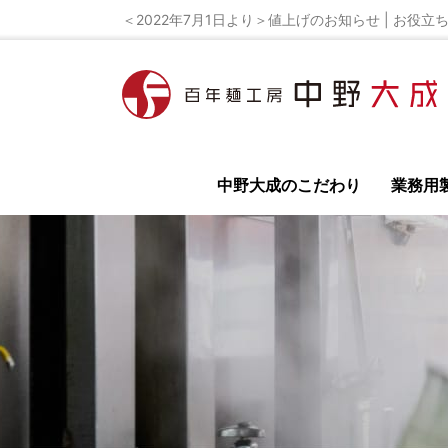
＜2022年7月1日より＞値上げのお知らせ | お役立ち
中野大成のこだわり
業務用
全て
イベント
ラーメンレシピ
ラーメン
鳥居式らーめん塾
百年麺工房 公式オンライ
ラーメン店の開業
独立開業の為の極意を