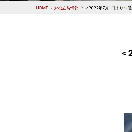
お考えの方
学ぶ 鳥居式らーめん塾
業務用中華麺シリーズ
味へのこだわり
会社概要
代表者
麺がで
オリ
HOME
お役立ち情報
＜2022年7月1日より＞
＜