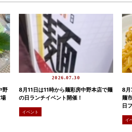
2026.07.30
中野
8月11日は11時から麺彩房中野本店で麺
8月
市場
の日ランチイベント開催！
麺
日
イベント
イ