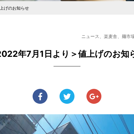
ある麺を探している方
メニューをご検討の方
中野大成100年の歩み
あいさつ
きるまで
ジナル麺
安全・衛星管理と社員教育
ラーメン用食材
直営らーめん
純生パス
値上げのお知らせ
ニュース、楽麦舎、麺市場＠中
2022年7月1日より＞値上げのお知