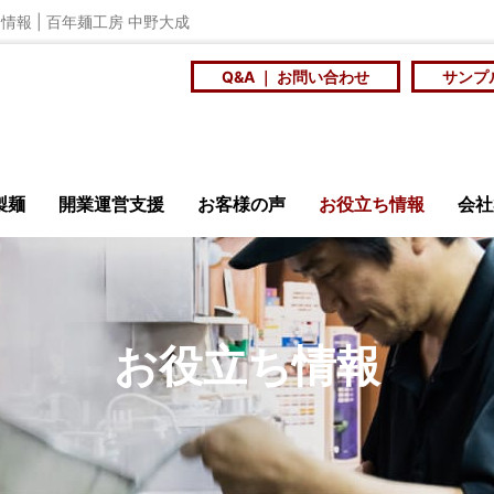
情報 | 百年麺工房 中野大成
Q&A ｜ お問い合わせ
サンプ
製麺
開業運営支援
お客様の声
お役立ち情報
会社
安全・衛生
ニュース
メ
お役立ち情報
店訪問記
商品開発研究会
大
ンショップ
百年麺工
を
スープに合う個性の
社員食堂や学食の