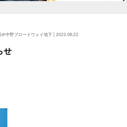
商品を作りたい方
検討している企業様
店・麺の直販店
タシリーズ
M&Aコンサルティング
野ブロードウェイ地下 | 2022.06.22
らせ