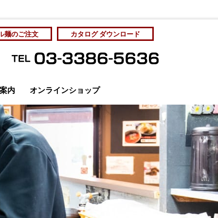
ル麺のご注文
カタログ ダウンロード
案内
オンラインショップ
管理と社員教育
カタログをダウンロード
個人情報保護方針
サンプル麺をご注文
サンプル麺をご注文
お問い合わせ
アクセス
ディア掲載
成麺市場・工場直売
房 Yahoo!ショッピング店
オリジナルラーメン
ラーメン店の展開を