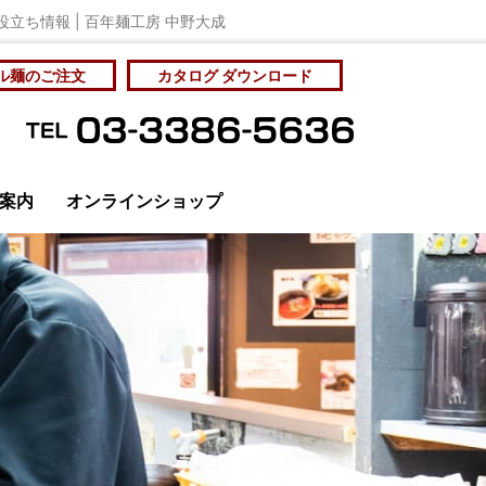
ち情報 | 百年麺工房 中野大成
ル麺のご注文
カタログ ダウンロード
案内
オンラインショップ
管理と社員教育
カタログをダウンロード
個人情報保護方針
サンプル麺をご注文
サンプル麺をご注文
お問い合わせ
アクセス
ディア掲載
成麺市場・工場直売
房 Yahoo!ショッピング店
オリジナルラーメン
ラーメン店の展開を