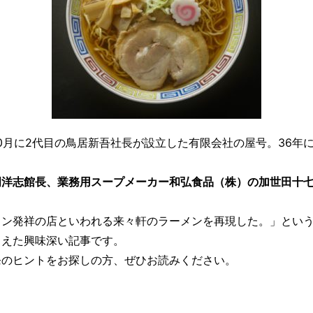
10月に2代目の鳥居新吾社長が設立した有限会社の屋号。36
岡洋志館長、業務用スープメーカー和弘食品（株）の加世田十
メン発祥の店といわれる来々軒のラーメンを再現した。」とい
まえた興味深い記事です。
発のヒントをお探しの方、ぜひお読みください。