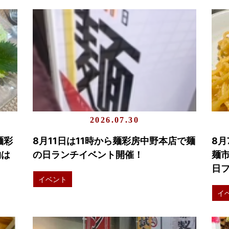
2026.07.30
麺彩
8月11日は11時から麺彩房中野本店で麺
8月
物は
の日ランチイベント開催！
麺
日
イベント
イ