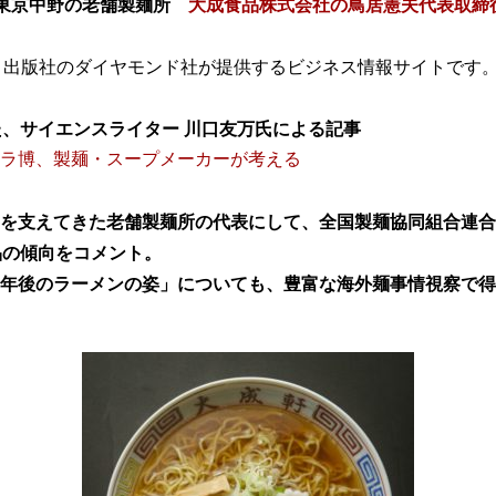
る 東京中野の老舗製麺所
大成食品株式会社の鳥居憲夫代表取締
、出版社のダイヤモンド社が提供するビジネス情報サイトです
た、サイエンスライター 川口友万氏による記事
浜ラ博、製麺・スープメーカーが考える
を支えてきた老舗製麺所の代表にして、全国製麺協同組合連合
品の傾向をコメント。
年後のラーメンの姿」についても、豊富な海外麺事情視察で得