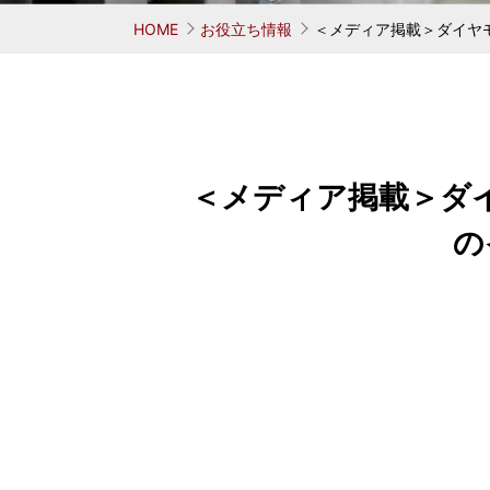
お考えの方
学ぶ 鳥居式らーめん塾
業務用中華麺シリーズ
味へのこだわり
会社概要
代表者
麺がで
オリ
HOME
お役立ち情報
＜メディア掲載＞ダイヤ
＜メディア掲載＞ダ
の