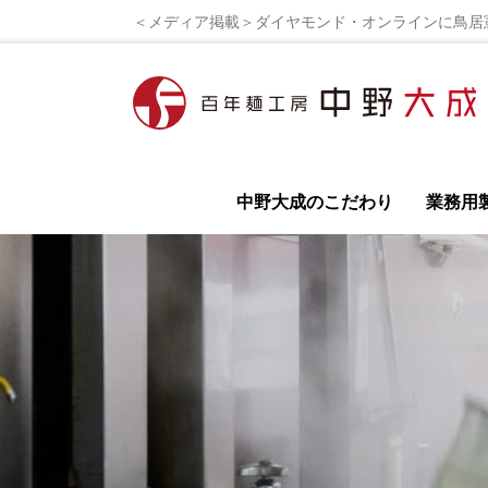
＜メディア掲載＞ダイヤモンド・オンラインに鳥居憲
中野大成のこだわり
業務用
全て
イベント
ラーメンレシピ
ラーメン
鳥居式らーめん塾
百年麺工房 公式オンライ
ラーメン店の開業
独立開業の為の極意を