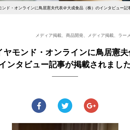
ある麺を探している方
メニューをご検討の方
中野大成100年の歩み
あいさつ
きるまで
ジナル麺
安全・衛星管理と社員教育
ラーメン用食材
直営らーめん
純生パス
モンド・オンラインに鳥居憲夫代表＠大成食品（株）のインタビュー記
メディア掲載、商品開発、メディア掲載、ラーメン業界
イヤモンド・オンラインに鳥居憲夫
インタビュー記事が掲載されまし