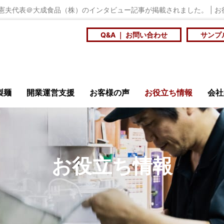
夫代表＠大成食品（株）のインタビュー記事が掲載されました。 | お役立
Q&A ｜ お問い合わせ
サンプ
製麺
開業運営支援
お客様の声
お役立ち情報
会社
安全・衛生
ニュース
メ
お役立ち情報
店訪問記
商品開発研究会
大
ンショップ
百年麺工
を
スープに合う個性の
社員食堂や学食の