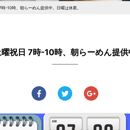
ある麺を探している方
メニューをご検討の方
中野大成100年の歩み
あいさつ
きるまで
ジナル麺
安全・衛星管理と社員教育
ラーメン用食材
直営らーめん
純生パス
7時-10時、朝らーめん提供中。日曜は休業。
曜祝日 7時-10時、朝らーめん提