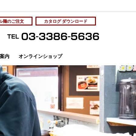
ル麺のご注文
カタログ ダウンロード
案内
オンラインショップ
管理と社員教育
カタログをダウンロード
個人情報保護方針
サンプル麺をご注文
サンプル麺をご注文
お問い合わせ
アクセス
ディア掲載
成麺市場・工場直売
房 Yahoo!ショッピング店
オリジナルラーメン
ラーメン店の展開を