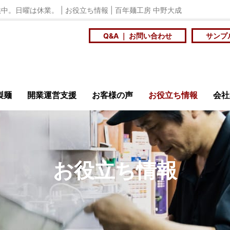
中。日曜は休業。 | お役立ち情報 | 百年麺工房 中野大成
Q&A ｜ お問い合わせ
サンプ
製麺
開業運営支援
お客様の声
お役立ち情報
会社
安全・衛生
ニュース
メ
お役立ち情報
店訪問記
商品開発研究会
大
ンショップ
百年麺工
を
スープに合う個性の
社員食堂や学食の