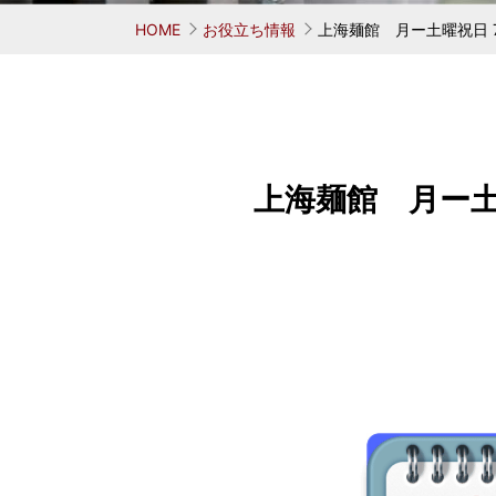
お考えの方
学ぶ 鳥居式らーめん塾
業務用中華麺シリーズ
味へのこだわり
会社概要
代表者
麺がで
オリ
HOME
お役立ち情報
上海麺館 月ー土曜祝日 
上海麺館 月ー土