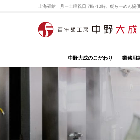
上海麺館 月ー土曜祝日 7時-10時、朝らーめん提供
中野大成のこだわり
業務用
全て
イベント
ラーメンレシピ
ラーメン
鳥居式らーめん塾
百年麺工房 公式オンライ
ラーメン店の開業
独立開業の為の極意を