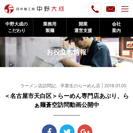
中野大成の
業務用
開業
会社
こだわり
製麺
運営支援
案内
お役立ち情報
ラーメン店訪問記、卒業生のらーめん店 | 2018.01.05
＜名古屋市天白区＞らーめん専門店あぶり、ら
ぁ麺蒼空訪問動画公開中