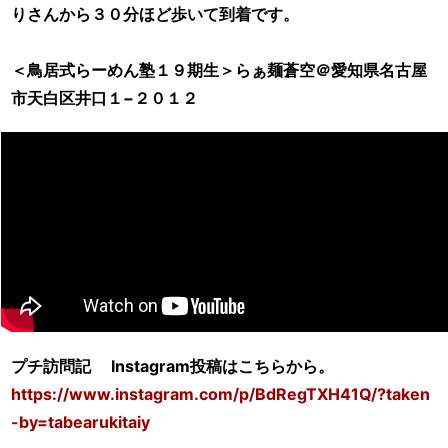
りさんから３０分ほど歩いて到着です。
＜鳥居式らーめん塾１９期生＞らぁ麺蒼空＠愛知県名古屋
市天白区井口１−２０１２
プチ訪問記 Instagram投稿はこちらから。
https://www.instagram.com/p/BdRegTXH41Q/?taken
-by=tabearukitaiy