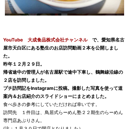
YouTube 大成食品株式会社チャンネル
で、愛知県名古
屋市天白区にある塾生のお店訪問動画２本を公開しまし
た。
昨年１２月２９日。
帰省途中の管理人が名古屋駅で途中下車し、鶴舞線沿線の
２店を訪問しました。
プチ訪問記をInstagramに投稿。撮影した写真を使って道
案内＆お店紹介のスライドショーにまとめました。
食べ歩きの参考にしていただければ幸いです。
訪問先 １件目は、鳥居式らーめん塾２２期生のらーめん
専門店あぶりさん。
(注：１月３０日で閉店となりました）