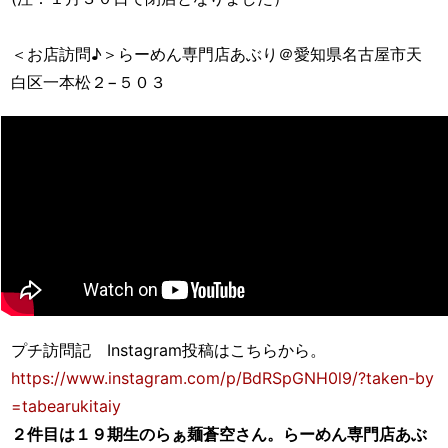
＜お店訪問♪＞らーめん専門店あぶり＠愛知県名古屋市天
白区一本松２−５０３
プチ訪問記 Instagram投稿はこちらから。
https://www.instagram.com/p/BdRSpGNH0l9/?taken-by
=tabearukitaiy
２件目は１９期生のらぁ麺蒼空さん。らーめん専門店あぶ