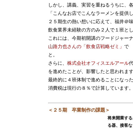
しかし、講義、実習を重ねるうちに、
「こんなお店でこんなラーメンを提供
２５期生の熱い想いに応えて、福井＠
飲食業界未経験の方のみ２人で１班と
これには、今期初開講のフードジャー
山路力也さんの「飲食店戦略ゼミ」
で
と。
さらに、
株式会社オフィスエルアール
を進めたことが、影響したと思われます(
最終的に４班体制で進めることになっ
消費税は現行の８％で計算しています
＜２５期 卒業制作の課題＞
将来開業する
る器、接客な