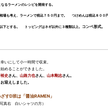
となるラーメンのレシピを開発する。
相場も考え、ラーメンで税込７５０円まで。
つけめんは税込８００
コンペ形式。
以下とする。
トッピングはネギ以外に３種類以上。
、幸いにして小一時間で収束。
を始めることができました。
崎裕史
さん、
山路力也
さん、
山本剛志
さん。
をお迎えしました。
ざすD班は「醤油RAMEN」
写真右 白いシャツの方）