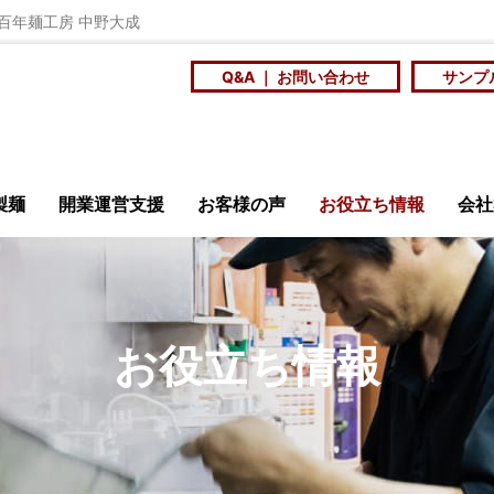
 百年麺工房 中野大成
Q&A ｜ お問い合わせ
サンプ
製麺
開業運営支援
お客様の声
お役立ち情報
会社
安全・衛生
ニュース
メ
お役立ち情報
店訪問記
商品開発研究会
大
ンショップ
百年麺工
を
スープに合う個性の
社員食堂や学食の