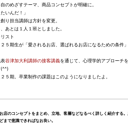
各自のめざすテーマ、商品コンセプトが明確に。
したいんだ！」
味創り担当講師は方針を変更。
し、あとは１人１班としました。
ナリスト
 ２５期生が「愛されるお店、選ばれるお店になるための条件
代表
谷津加大利講師の接客講義
を通じて、心理学的アプローチ
^^)
た２５期。卒業制作の課題はこのようになりましたよ。
。
お店のコンセプトをまとめ、立地、客層などなるべく詳しく紹介する。
どまで意識できればなお良い。