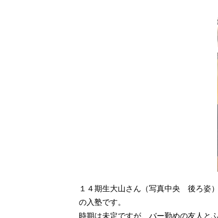
１４期生大山さん（写真中央 後ろ姿
の入塾です。
時期は未定ですが、バー勤めの友人と