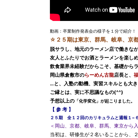
動画：卒業制作発表会の様子を１分で紹介！
☆２５期は東京、群馬、岐阜、京都
脱サラし、地元のラーメン店で働きな
友人とふたりでお酒とラーメンを楽し
飲食業界未経験だからこそ、基礎から
岡山県倉敷市の
らーめん古龍
店長と、
…と、入塾の動機、実習スキルとも大
ご縁とは、実に不思議なもの(^^)
予想以上の
「化学変化」が起こりました。
【 参 考 】
２５期 全１２回のカリキュラムと週報１−６
＜岡山、京都、岐阜、群馬、東京から
当初は、研修生が２名いることから、