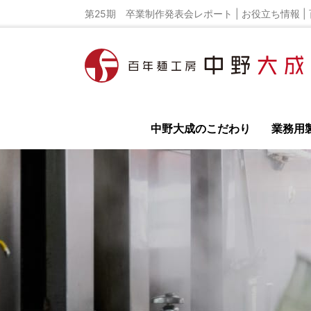
第25期 卒業制作発表会レポート | お役立ち情報 |
中野大成のこだわり
業務用
全て
イベント
ラーメンレシピ
ラーメン
鳥居式らーめん塾
百年麺工房 公式オンライ
ラーメン店の開業
独立開業の為の極意を