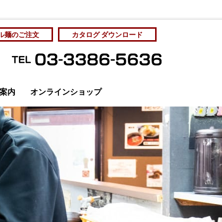
ル麺のご注文
カタログ ダウンロード
案内
オンラインショップ
管理と社員教育
カタログをダウンロード
個人情報保護方針
サンプル麺をご注文
サンプル麺をご注文
お問い合わせ
アクセス
ディア掲載
成麺市場・工場直売
房 Yahoo!ショッピング店
オリジナルラーメン
ラーメン店の展開を