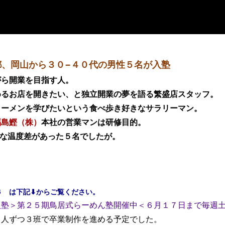
、岡山から３０−４０代の男性５名が入塾
がら開業を目指す人。
めるお店を開きたい、と独立開業の夢を語る繁盛店スタッフ。
ラーメンを学びたいという食べ歩き好きなサラリーマン。
福島鰹（株）
本社の営業マンは研修目的。
きな温度差があった５名でしたが。
 は下記⬇︎からご覧ください。
入塾＞第２５期鳥居式らーめん塾開催中＜６月１７日まで毎週
２人ずつ３班で卒業制作を進める予定でした。