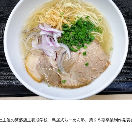
社主催の繁盛店主養成学校 鳥居式らーめん塾。第２５期卒業制作発表