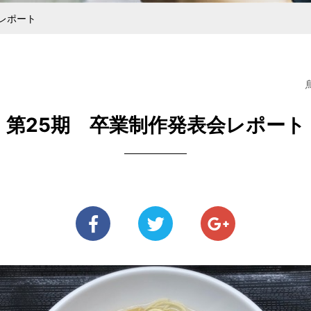
ある麺を探している方
メニューをご検討の方
中野大成100年の歩み
あいさつ
きるまで
ジナル麺
安全・衛星管理と社員教育
ラーメン用食材
直営らーめん
純生パス
レポート
第25期 卒業制作発表会レポート