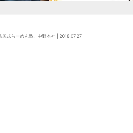
商品を作りたい方
検討している企業様
店・麺の直販店
タシリーズ
M&Aコンサルティング
鳥居式らーめん塾、中野本社 | 2018.07.27