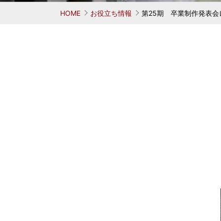
お考えの方
学ぶ 鳥居式らーめん塾
業務用中華麺シリーズ
味へのこだわり
会社概要
代表者
麺がで
オリ
HOME
お役立ち情報
第25期 卒業制作発表会