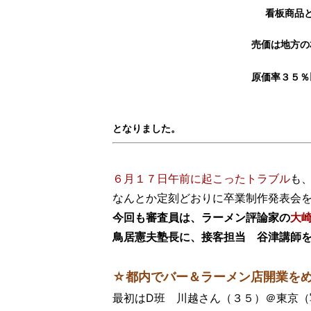
看板商品
売価は地方の
原価率３５％
となりました。
６月１７日午前に起こったトラブル
も
なんとか定刻どおりに卒業制作発表会
今回も審査員は、ラーメン評論家の
大
鳥居憲夫塾長に、接客担当 谷津講師
☆都内でバー＆ラーメン店開業をめ
最初はD班 川越さん（３５）＠東京（