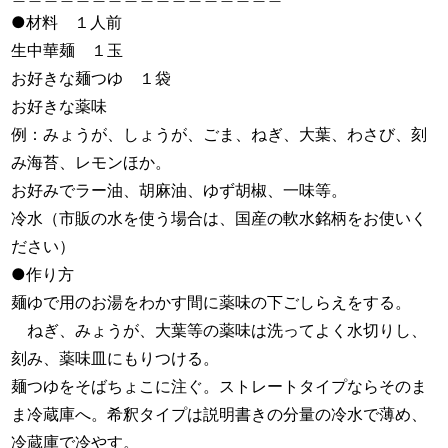
●材料 １人前
生中華麺 １玉
お好きな麺つゆ １袋
お好きな薬味
例：みょうが、しょうが、ごま、ねぎ、大葉、わさび、刻
み海苔、レモンほか。
お好みでラー油、胡麻油、ゆず胡椒、一味等。
冷水（市販の水を使う場合は、国産の軟水銘柄をお使いく
ださい）
●作り方
麺ゆで用のお湯をわかす間に薬味の下ごしらえをする。
ねぎ、みょうが、大葉等の薬味は洗ってよく水切りし、
刻み、薬味皿にもりつける。
麺つゆをそばちょこに注ぐ。ストレートタイプならそのま
ま冷蔵庫へ。希釈タイプは説明書きの分量の冷水で薄め、
冷蔵庫で冷やす。