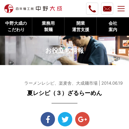
中野大成の
業務用
開業
会社
こだわり
製麺
運営支援
案内
お役立ち情報
ラーメンレシピ、楽麦舎、大成麺市場 | 2014.06.19
夏レシピ（３）ざるらーめん