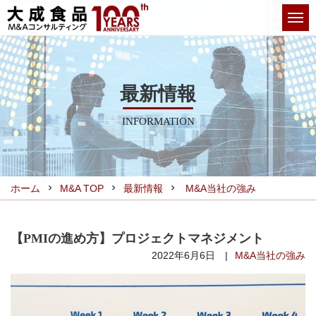
M&Aとは
大成食品の強み
最新情報
INFORMATION
業種別M&A
M&A事例
最新情報
ホーム
M&A TOP
最新情報
M&A当社の強み
企業情報
【PMIの進め方】プロジェクトマネジメント
03-3386-5636
2022年6月6日
M&A当社の強み
お問い合わせ